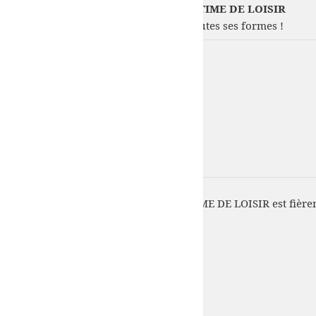
COMITE 50-FNPP DE LA PECHE MARITIME DE LOISIR
Votre passion : La pêche en mer sous toutes ses formes !
COMITE 50-FNPP DE LA PECHE MARITIME DE LOISIR est fière