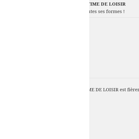
COMITE 50-FNPP DE LA PECHE MARITIME DE LOISIR
Votre passion : La pêche en mer sous toutes ses formes !
COMITE 50-FNPP DE LA PECHE MARITIME DE LOISIR est fière