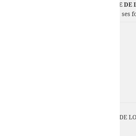
COMITE 50-FNPP DE LA PECHE MARITIME DE 
Votre passion : La pêche en mer sous toutes ses f
COMITE 50-FNPP DE LA PECHE MARITIME DE LOIS