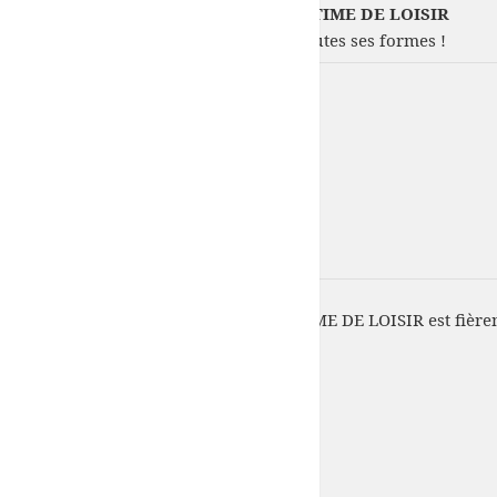
COMITE 50-FNPP DE LA PECHE MARITIME DE LOISIR
Votre passion : La pêche en mer sous toutes ses formes !
COMITE 50-FNPP DE LA PECHE MARITIME DE LOISIR est fière