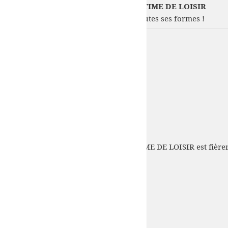
COMITE 50-FNPP DE LA PECHE MARITIME DE LOISIR
Votre passion : La pêche en mer sous toutes ses formes !
COMITE 50-FNPP DE LA PECHE MARITIME DE LOISIR est fière